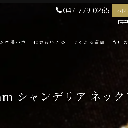
047-779-0265
お問
[営業時
お客様の声
代表あいさつ
よくある質問
当店
喜平
ネック
メンズ
.5mm シャンデリア ネックレ
ペンダ
指輪