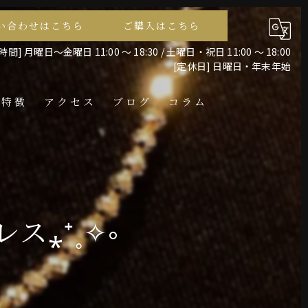
い合わせはこちら
ご購入はこちら
間] 月曜日～金曜日 11:00 ～ 18:30 / 土曜日・祝日 11:00 ～ 18:00
[定休日] 日曜日・年末年始
の特徴
アクセス
ブログ
コラム
レス
ス⁎⁺˳✧༚
ント