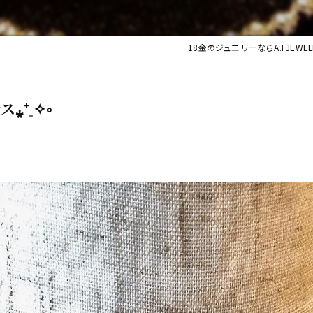
18金のジュエリーならA.I JEWELR
⁎⁺˳✧༚