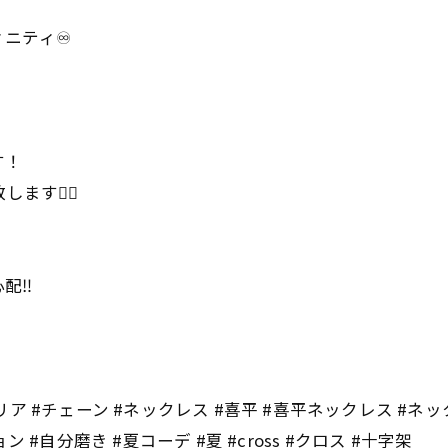
ニティ♾️
す！
す🙇‍♀️
配‼️
デリア #チェーン #ネックレス #喜平 #喜平ネックレス #ネッ
#自分磨き #夏コーデ #夏 #cross #クロス #十字架