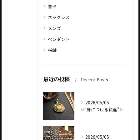
喜平
ネックレス
メンズ
ペンダント
指輪
最近の投稿
Recent Posts
2026/05/05
✨“身につける資産”✨
2026/05/05