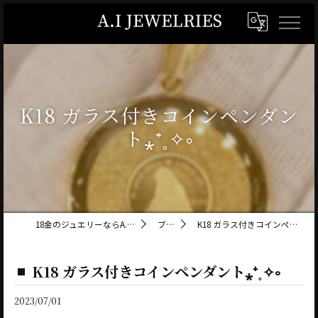
K18 ガラス付きコインペンダン
ト⁎⁺˳✧༚
18金のジュエリーならA.I JEWELRIES
ブログ
K18 ガラス付きコインペンダント⁎⁺˳✧༚
K18 ガラス付きコインペンダント⁎⁺˳✧༚
2023/07/01