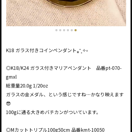
K18 ガラス付きコインペンダント⁎⁺˳✧༚
◎K18/K24 ガラス付きマリアペンダント 品番pt-070-
gmxl
総重量20.0g 1/20oz
ガラスの金メダル、という感じですね…かなり映えます
😎
100gに通る大きめバチカンがついています。
◎Mカットトリプル100g50cm 品番kmt-10050