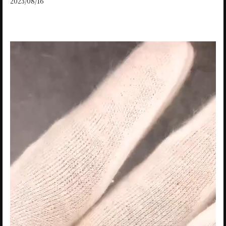
2023/08/16