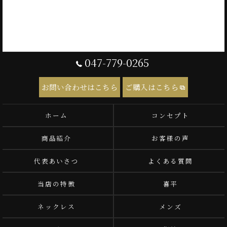
047-779-0265
お問い合わせはこちら
ご購入はこちら
ホーム
コンセプト
商品紹介
お客様の声
代表あいさつ
よくある質問
当店の特徴
喜平
ネックレス
メンズ