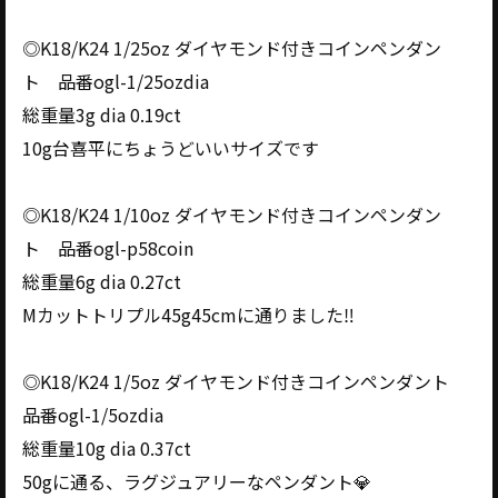
◎K18/K24 1/25oz ダイヤモンド付きコインペンダン
ト 品番ogl-1/25ozdia
総重量3g dia 0.19ct
10g台喜平にちょうどいいサイズです
◎K18/K24 1/10oz ダイヤモンド付きコインペンダン
ト 品番ogl-p58coin
総重量6g dia 0.27ct
Mカットトリプル45g45cmに通りました‼️
◎K18/K24 1/5oz ダイヤモンド付きコインペンダント
品番ogl-1/5ozdia
総重量10g dia 0.37ct
50gに通る、ラグジュアリーなペンダント💎