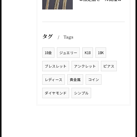
タグ
Tags
18金
ジュエリー
K18
18K
ブレスレット
アンクレット
ピアス
レディース
貴金属
コイン
ダイヤモンド
シンプル