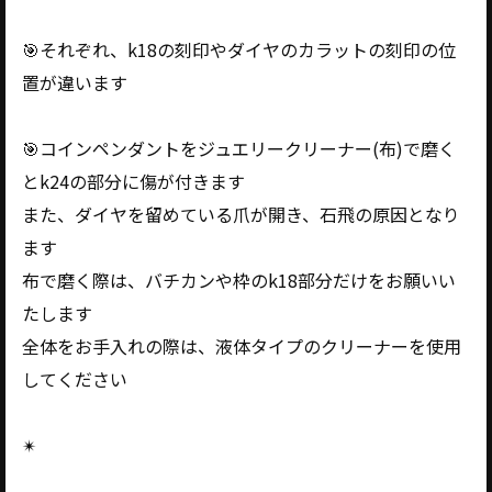
🎯それぞれ、k18の刻印やダイヤのカラットの刻印の位
置が違います
🎯コインペンダントをジュエリークリーナー(布)で磨く
とk24の部分に傷が付きます
また、ダイヤを留めている爪が開き、石飛の原因となり
ます
布で磨く際は、バチカンや枠のk18部分だけをお願いい
たします
全体をお手入れの際は、液体タイプのクリーナーを使用
してください
✴︎