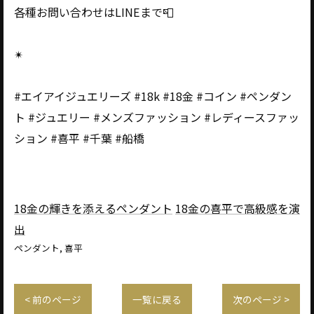
各種お問い合わせはLINEまで📮
✴︎
#エイアイジュエリーズ #18k #18金 #コイン #ペンダン
ト #ジュエリー #メンズファッション #レディースファッ
ション #喜平 #千葉 #船橋
18金の輝きを添えるペンダント
18金の喜平で高級感を演
出
ペンダント
喜平
< 前のページ
一覧に戻る
次のページ >