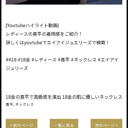
{Youtubeハイライト動画}
レディースの喜平の着用感をご紹介！
詳しくはyoutubeでエイアイジュエリーズで検索！
#K18 #18金 #レディース #喜平 #ネックレス #エイアイ
ジュリーズ
18金の喜平で高級感を演出
18金の肌に優しいネックレス
喜平
ネックレス
< 前のページ
一覧に戻る
次のページ >