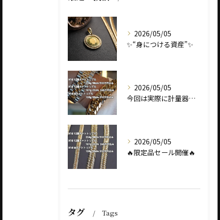
2026/05/05
✨“身につける資産”✨
2026/05/05
今回は実際に計量器に載せて、
2026/05/05
🔥限定品セール開催🔥
タグ
Tags