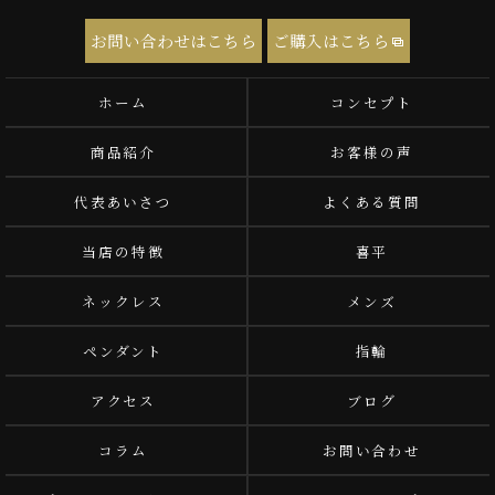
お問い合わせはこちら
ご購入はこちら
ホーム
コンセプト
商品紹介
お客様の声
代表あいさつ
よくある質問
当店の特徴
喜平
ネックレス
メンズ
ペンダント
指輪
アクセス
ブログ
コラム
お問い合わせ