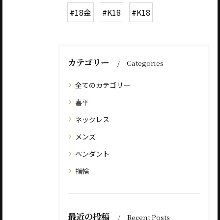
#18金
#K18
#K18
カテゴリー
Categories
全てのカテゴリー
喜平
ネックレス
メンズ
ペンダント
指輪
最近の投稿
Recent Posts