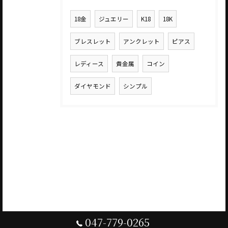
18金
ジュエリー
K18
18K
ブレスレット
アンクレット
ピアス
レディース
貴金属
コイン
ダイヤモンド
シンプル
047-779-0265