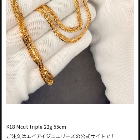
K18 Mcut triple 22g 55cm
ご注文はエイアイジュエリーズの公式サイトで！