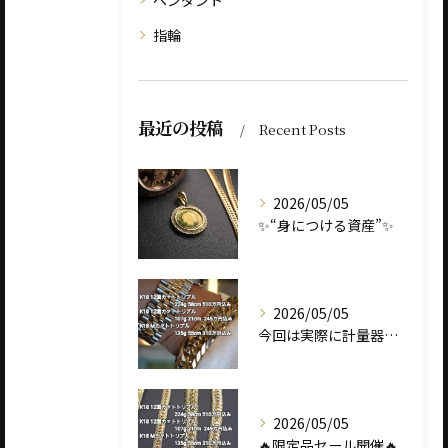
ペンダント
指輪
最近の投稿
Recent Posts
2026/05/05
✨“身につける資産”✨
2026/05/05
今回は実際に計量器に載せて、
2026/05/05
🔥限定品セール開催🔥