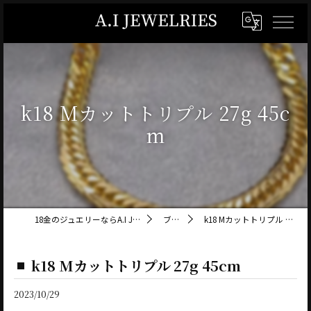
k18 Mカットトリプル 27g 45c
m
18金のジュエリーならA.I JEWELRIES
ブログ
k18 Mカットトリプル 27g 45cm
k18 Mカットトリプル 27g 45cm
2023/10/29