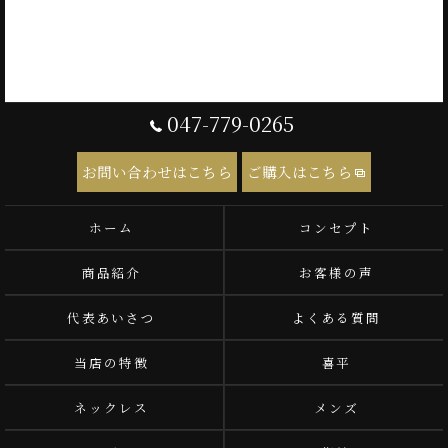
047-779-0265
お問い合わせはこちら
ご購入はこちら
ホーム
コンセプト
商品紹介
お客様の声
代表あいさつ
よくある質問
当店の特徴
喜平
ネックレス
メンズ