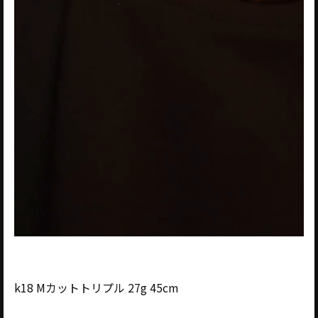
k18 Mカットトリプル 27g 45cm