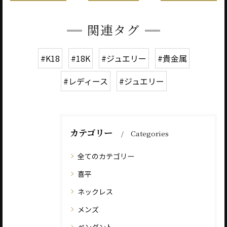
関連タグ
#K18
#18K
#ジュエリー
#貴金属
#レディース
#ジュエリー
カテゴリー
Categories
全てのカテゴリー
喜平
ネックレス
メンズ