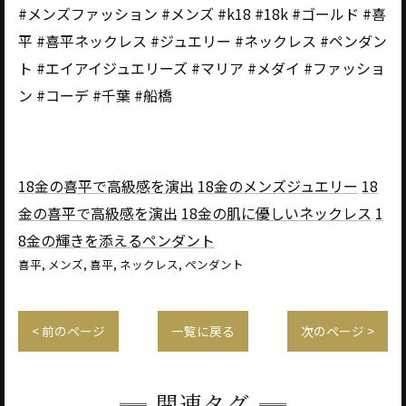
#メンズファッション #メンズ #k18 #18k #ゴールド #喜
平 #喜平ネックレス #ジュエリー #ネックレス #ペンダン
ト #エイアイジュエリーズ #マリア #メダイ #ファッショ
ン #コーデ #千葉 #船橋
18金の喜平で高級感を演出
18金のメンズジュエリー
18
金の喜平で高級感を演出
18金の肌に優しいネックレス
1
8金の輝きを添えるペンダント
喜平
メンズ
喜平
ネックレス
ペンダント
< 前のページ
一覧に戻る
次のページ >
関連タグ