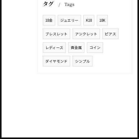
タグ
Tags
18金
ジュエリー
K18
18K
ブレスレット
アンクレット
ピアス
レディース
貴金属
コイン
ダイヤモンド
シンプル