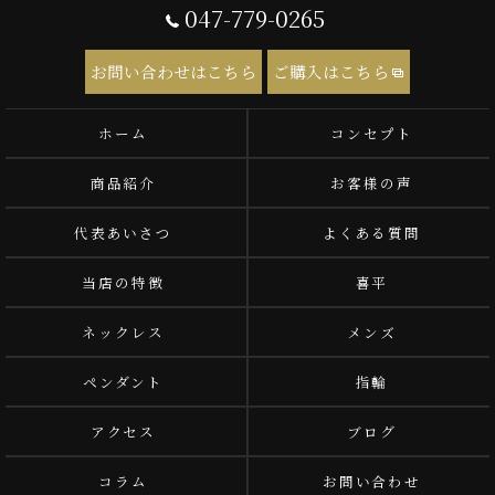
047-779-0265
お問い合わせはこちら
ご購入はこちら
ホーム
コンセプト
商品紹介
お客様の声
代表あいさつ
よくある質問
当店の特徴
喜平
ネックレス
メンズ
ペンダント
指輪
アクセス
ブログ
コラム
お問い合わせ