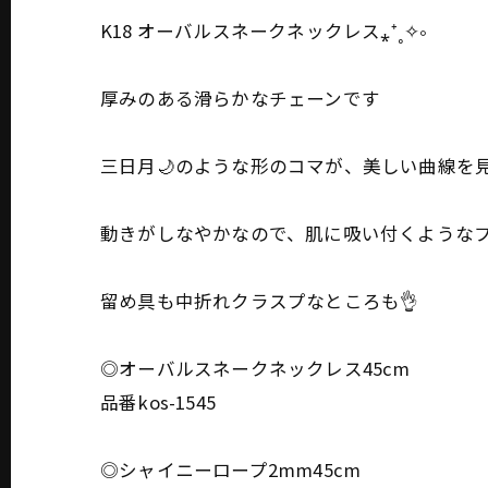
K18 オーバルスネークネックレス⁎⁺˳✧༚
厚みのある滑らかなチェーンです
三日月🌙のような形のコマが、美しい曲線を
動きがしなやかなので、肌に吸い付くようなフ
留め具も中折れクラスプなところも👌
◎オーバルスネークネックレス45cm
品番kos-1545
◎シャイニーロープ2mm45cm