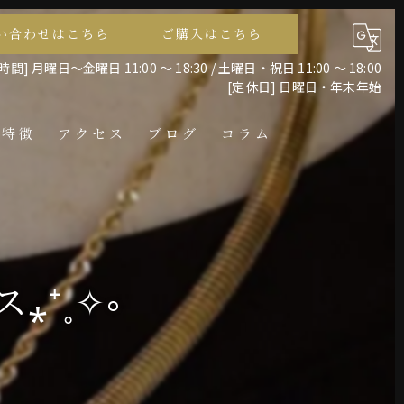
い合わせはこちら
ご購入はこちら
間] 月曜日～金曜日 11:00 ～ 18:30 / 土曜日・祝日 11:00 ～ 18:00
[定休日] 日曜日・年末年始
の特徴
アクセス
ブログ
コラム
レス
⁎⁺˳✧༚
ント