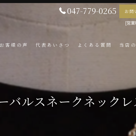
047-779-0265
お問
[営業時
お客様の声
代表あいさつ
よくある質問
当店
喜平
ネック
メンズ
オーバルスネークネックレス
ペンダ
指輪