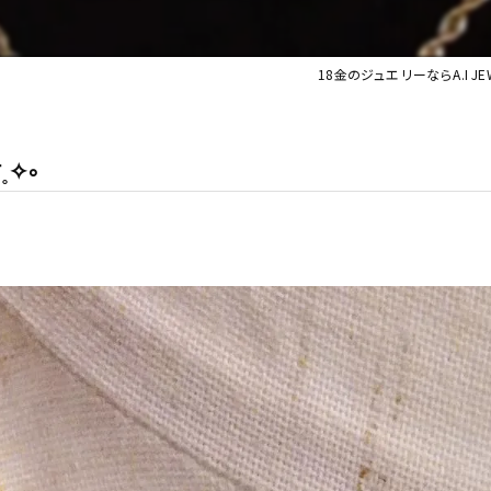
18金のジュエリーならA.I JEW
˳✧༚