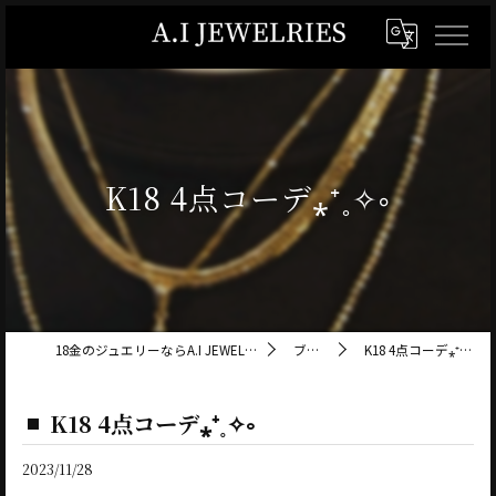
K18 4点コーデ⁎⁺˳✧༚
18金のジュエリーならA.I JEWELRIES
ブログ
K18 4点コーデ⁎⁺˳✧༚
K18 4点コーデ⁎⁺˳✧༚
2023/11/28