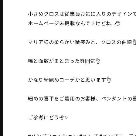
小さめクロスは従業員お気に入りのデザインです
ホームページ未掲載なんですけどね...🥹
マリア様の柔らかい微笑みと、クロスの曲線
幅と面数がまとまった雰囲気👌
かなり綺麗めコーデかと思います👌
細めの喜平をご着用のお客様、ペンダントの
ご参考にどうぞ✨
#メンズファッション #メンズ #メンズコーデ #喜平 