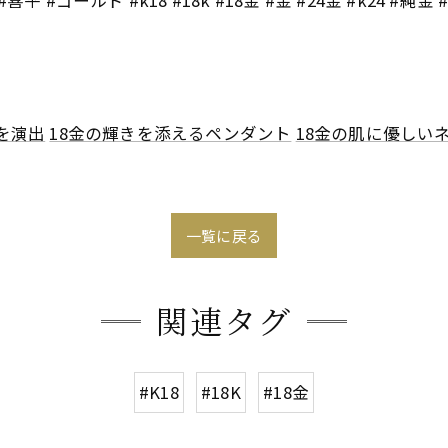
を演出
18金の輝きを添えるペンダント
18金の肌に優しい
一覧に戻る
関連タグ
#K18
#18K
#18金