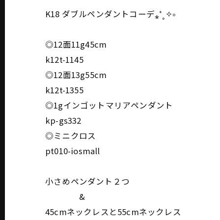
K18 ダブルペンダントコーデ⁎⁺˳✧༚
◎12面11g45cm
k12t-1145
◎12面13g55cm
k12t-1355
◎1gインゴットマリアペンダント
kp-gs332
◎ミニクロス
pt010-iosmall
小さめペンダント２つ
&
45cmネックレスと55cmネックレス