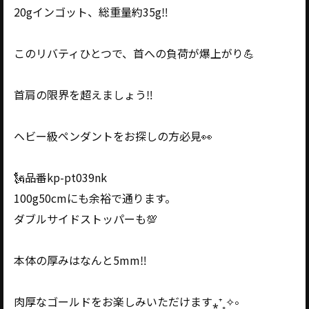
20gインゴット、総重量約35g‼️
このリバティひとつで、首への負荷が爆上がり💪
首肩の限界を超えましょう‼️
ヘビー級ペンダントをお探しの方必見👀
🗽品番kp-pt039nk
100g50cmにも余裕で通ります。
ダブルサイドストッパーも💯
本体の厚みはなんと5mm‼️
肉厚なゴールドをお楽しみいただけます⁎⁺˳✧༚