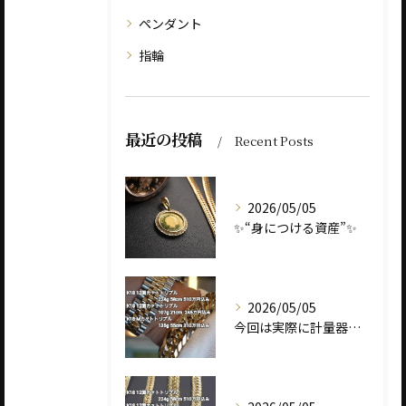
ペンダント
指輪
最近の投稿
Recent Posts
2026/05/05
✨“身につける資産”✨
2026/05/05
今回は実際に計量器に載せて、