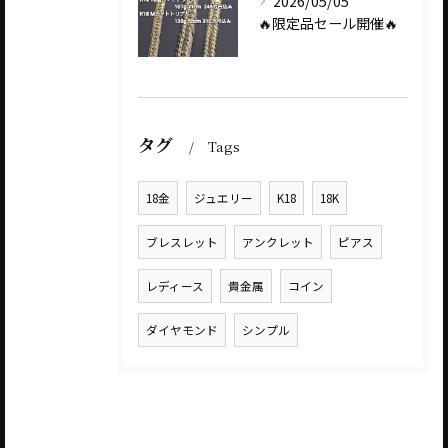
2026/05/05
🔥限定品セール開催🔥
タグ
Tags
18金
ジュエリー
K18
18K
ブレスレット
アンクレット
ピアス
レディース
貴金属
コイン
ダイヤモンド
シンプル