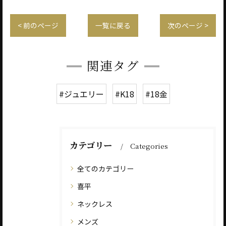
< 前のページ
一覧に戻る
次のページ >
関連タグ
#ジュエリー
#K18
#18金
カテゴリー
Categories
全てのカテゴリー
喜平
ネックレス
メンズ