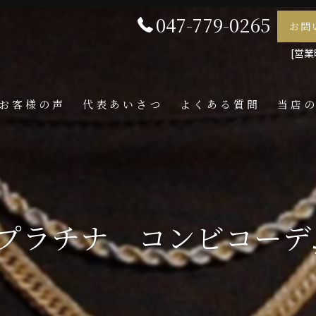
047-779-0265
お問
[営業時
お客様の声
代表あいさつ
よくある質問
当店
喜平
ネック
メンズ
/プラチナ コンビコーデ⁎
ペンダ
指輪