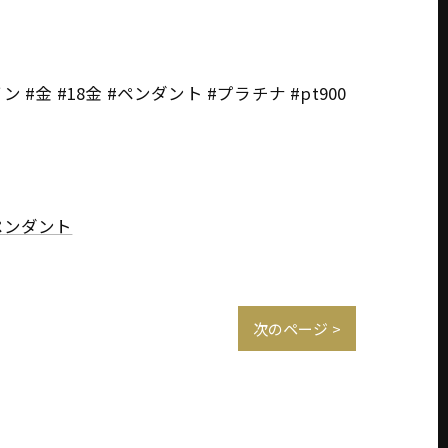
#金 #18金 #ペンダント #プラチナ #pt900
ペンダント
次のページ >