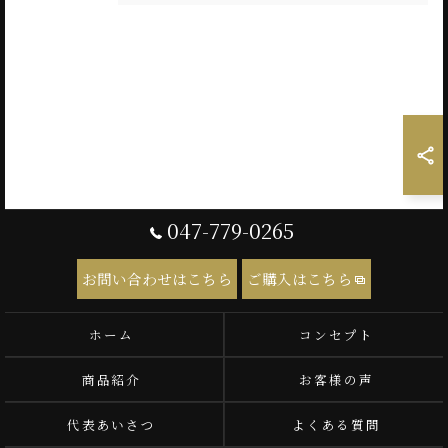
047-779-0265
お問い合わせはこちら
ご購入はこちら
ホーム
コンセプト
商品紹介
お客様の声
代表あいさつ
よくある質問