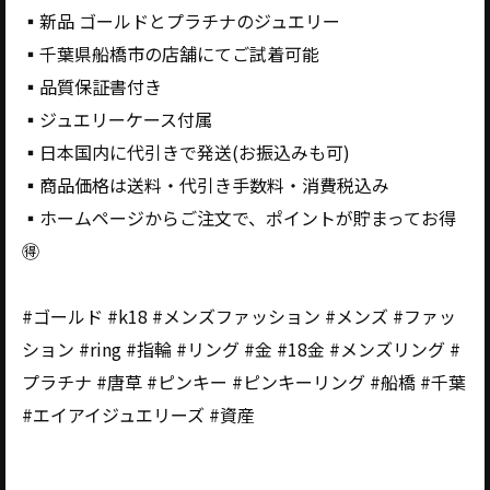
▪️新品 ゴールドとプラチナのジュエリー
▪️千葉県船橋市の店舗にてご試着可能
▪️品質保証書付き
▪️ジュエリーケース付属
▪️日本国内に代引きで発送(お振込みも可)
▪️商品価格は送料・代引き手数料・消費税込み
▪️ホームページからご注文で、ポイントが貯まってお得
🉐
#ゴールド #k18 #メンズファッション #メンズ #ファッ
ション #ring #指輪 #リング #金 #18金 #メンズリング #
プラチナ #唐草 #ピンキー #ピンキーリング #船橋 #千葉
#エイアイジュエリーズ #資産