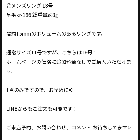
◎メンズリング 18号
品番kr-196 総重量約8g
幅約15mmのボリュームのあるリングです。
通常サイズ11号ですが、こちらは18号！
ホームページの価格に追加料金なしでご購入いただけま
す。
1点のみですので、お早めに💨
LINEからもご注文も可能です！
ご来店予約、お問い合わせ、コメント お待ちしてます✨