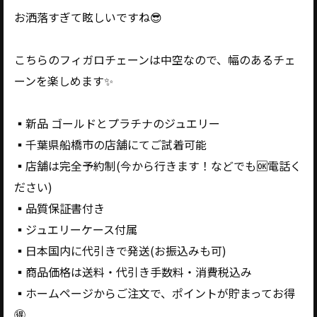
お洒落すぎて眩しいですね😎
こちらのフィガロチェーンは中空なので、幅のあるチェ
ーンを楽しめます✨
▪️新品 ゴールドとプラチナのジュエリー
▪️千葉県船橋市の店舗にてご試着可能
▪️店舗は完全予約制(今から行きます！などでも🆗電話く
ださい)
▪️品質保証書付き
▪️ジュエリーケース付属
▪️日本国内に代引きで発送(お振込みも可)
▪️商品価格は送料・代引き手数料・消費税込み
▪️ホームページからご注文で、ポイントが貯まってお得
🉐