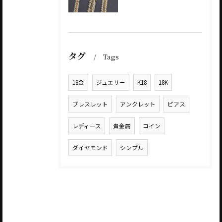
タグ
Tags
18金
ジュエリー
K18
18K
ブレスレット
アンクレット
ピアス
レディース
貴金属
コイン
ダイヤモンド
シンプル