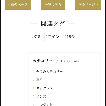
< 前のページ
一覧に戻る
次のページ >
関連タグ
#K18
#コイン
#18金
カテゴリー
Categories
全てのカテゴリー
喜平
ネックレス
メンズ
ペンダント