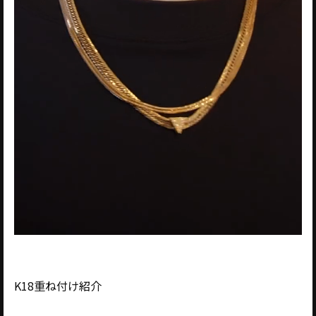
K18重ね付け紹介