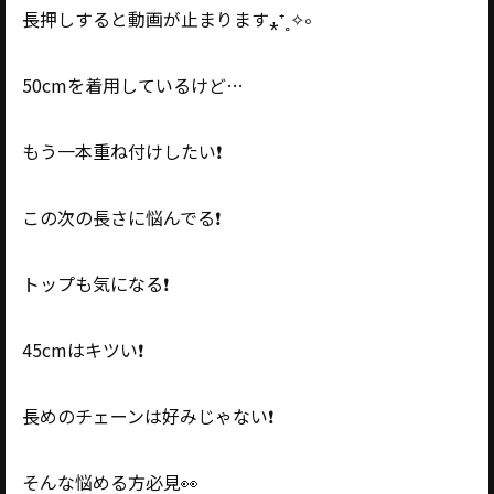
長押しすると動画が止まります⁎⁺˳✧༚
50cmを着用しているけど…
もう一本重ね付けしたい❗️
この次の長さに悩んでる❗️
トップも気になる❗️
45cmはキツい❗️
長めのチェーンは好みじゃない❗️
そんな悩める方必見👀