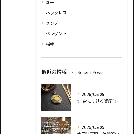
喜平
ネックレス
メンズ
ペンダント
指輪
最近の投稿
Recent Posts
2026/05/05
✨“身につける資産”✨
2026/05/05
今回は実際に計量器に載せて、