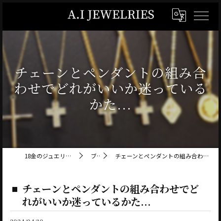
チェーンとペンダントの組み合
わせでどれがいいか迷っている
かた...
18金のジュエリーならA.I JEWELRIES
ブログ
チェーンとペンダントの組み合わせでどれがいいか迷っているかた...
チェーンとペンダントの組み合わせでど
れがいいか迷っているかた...