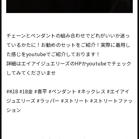
チェーンとペンダントの組み合わせでどれがいいか迷っ
ているかたに！お勧めのセットをご紹介！実際に着用し
た感じをyoutubeでご紹介しております！
詳細はエイアイジュエリーズのHPかyoutubeでチェック
してみてくださいませ
#K18 #18金 #喜平 #ペンダント #ネックレス #エイアイ
ジュエリーズ #ラッパー #ストリート #ストリートファッ
ション