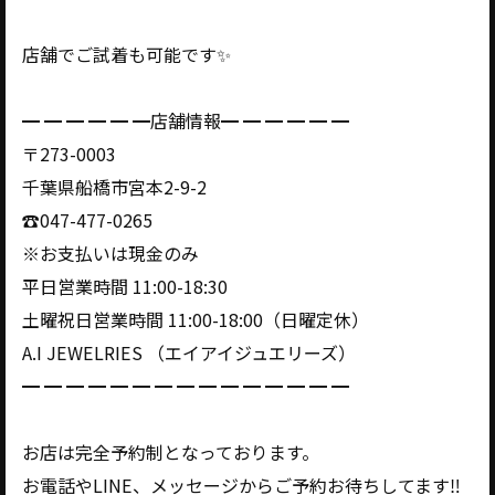
店舗でご試着も可能です✨
━ ━ ━ ━ ━ ━店舗情報━ ━ ━ ━ ━ ━
〒273-0003
千葉県船橋市宮本2-9-2
☎️047-477-0265
※お支払いは現金のみ
平日営業時間 11:00-18:30
土曜祝日営業時間 11:00-18:00（日曜定休）
A.I JEWELRIES （エイアイジュエリーズ）
━ ━ ━ ━ ━ ━ ━ ━ ━ ━ ━ ━ ━ ━ ━
お店は完全予約制となっております。
お電話やLINE、メッセージからご予約お待ちしてます‼️