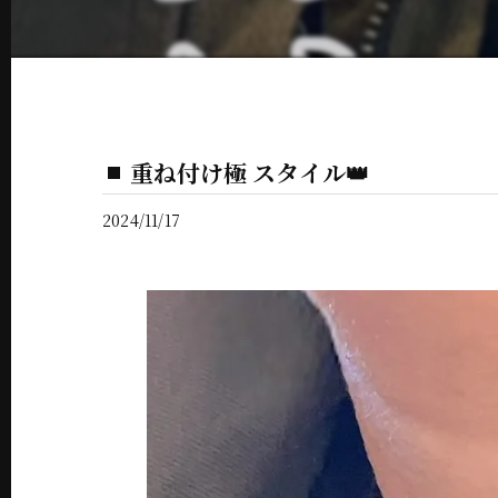
重ね付け極 スタイル👑
2024/11/17