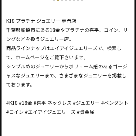
K18 プラチナ ジュエリー 専門店
千葉県船橋市にある18金やプラチナの喜平、コイン、リ
ングなどを扱うジュエリー店。
商品ラインナップはエイアイジュエリーズで、検索し
て、ホームページをご覧下さいませ。
シンプルめのジュエリーからボリューム感のあるゴージ
ャスなジュエリーまで、さまざまなジュエリーを掲載し
ております。
#K18 #18金 #喜平 ネックレス #ジュエリー #ペンダント
#コイン #エイアイジュエリーズ #貴金属