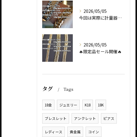
2026/05/05
今回は実際に計量器に載せて、
2026/05/05
🔥限定品セール開催🔥
タグ
Tags
18金
ジュエリー
K18
18K
ブレスレット
アンクレット
ピアス
レディース
貴金属
コイン