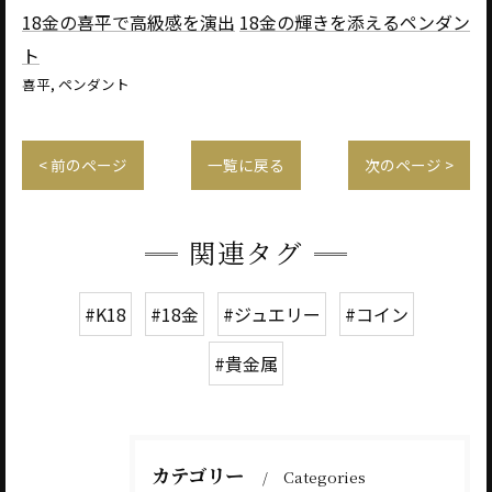
18金の喜平で高級感を演出
18金の輝きを添えるペンダン
ト
喜平
ペンダント
< 前のページ
一覧に戻る
次のページ >
関連タグ
#K18
#18金
#ジュエリー
#コイン
#貴金属
カテゴリー
Categories