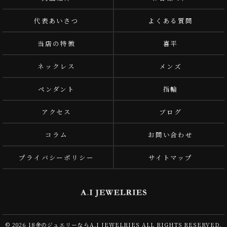
代表あいさつ
よくある質問
当店の特徴
喜平
ネックレス
メンズ
ペンダント
指輪
アクセス
ブログ
コラム
お問い合わせ
プライバシーポリシー
サイトマップ
© 2026 18金のジュエリーならA.I JEWELRIES ALL RIGHTS RESERVED.