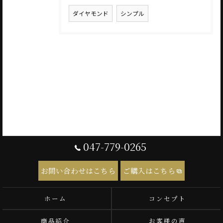
ダイヤモンド
シンプル
047-779-0265
お問い合わせはこちら
ご購入はこちら
ホーム
コンセプト
商品紹介
お客様の声