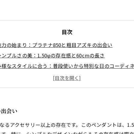
目次
魅力の始まり：プラチナ850と粗目アズキの出会い
シンプルさの美：1.50φの存在感と60cmの長さ
多様なスタイルに合う：普段使いから特別な日のコーディ
高級感の秘密：プラチナ850の光沢と耐久性
視覚的な繊細さ：粗目アズキの形状とその魅力
お手入れのコツ：長く愛用できる秘訣を伝授
結論：プラチナ850と粗目アズキネックレスの魅力を再確認
の出会い
なるアクセサリー以上の存在です。このペンダントは、1.5