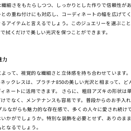
細さをもたらしつつ、しっかりとした作りで信頼性があります
ーとの重ね付けにも対応し、コーディネートの幅を広げて
きるアイテムと言えるでしょう。このジュエリーを選ぶこ
布で拭くだけで美しい光沢を保つことができます。
魅力
よって、視覚的な繊細さと立体感を持ち合わせています。特
ネックレスは、プラチナ850の美しい光沢と相まって、
ィネートに活用できます。 さらに、粗目アズキの形状は
だけでなく、メンテナンスも容易です。普段からのお手入
プルながらも魅力的な存在感で、多くの人々に愛され続け
はいかがでしょうか。特別な装飾を必要とせず、ありのま
品となるでしょう。