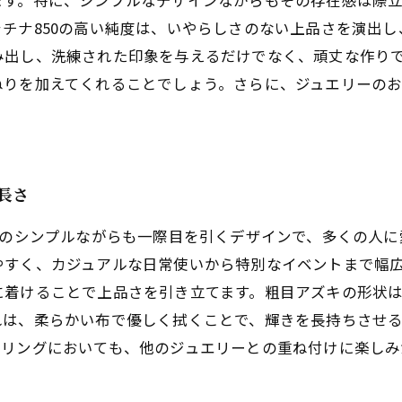
ます。特に、シンプルなデザインながらもその存在感は際
チナ850の高い純度は、いやらしさのない上品さを演出
み出し、洗練された印象を与えるだけでなく、頑丈な作り
ねりを加えてくれることでしょう。さらに、ジュエリーの
の長さ
のシンプルながらも一際目を引くデザインで、多くの人に愛さ
すく、カジュアルな日常使いから特別なイベントまで幅広
に着けることで上品さを引き立てます。粗目アズキの形状
れは、柔らかい布で優しく拭くことで、輝きを長持ちさせ
イリングにおいても、他のジュエリーとの重ね付けに楽しみ