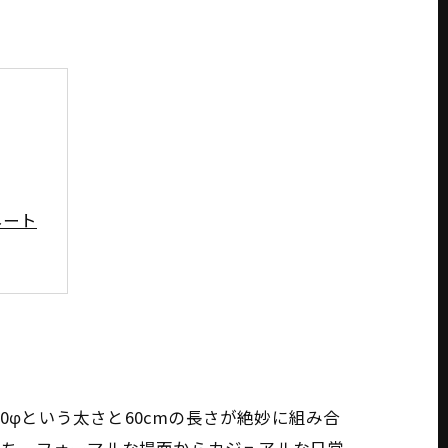
ネート
0φという太さと60cmの長さが絶妙に組み合