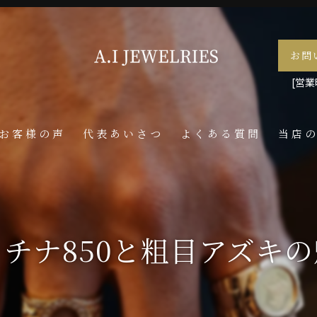
お問
[営業時
お客様の声
代表あいさつ
よくある質問
当店
喜平
ネック
チナ850と粗目アズキ
メンズ
ペンダ
指輪