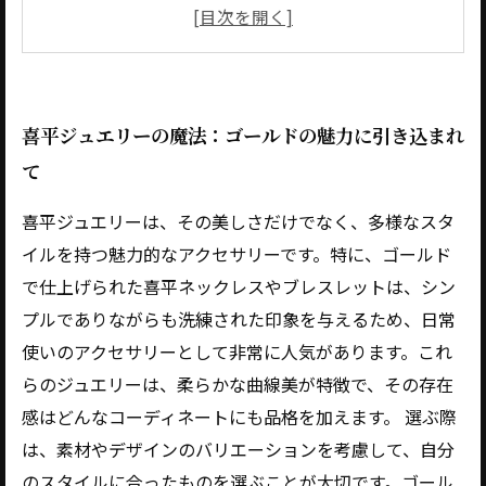
11055）
K18 Mカットトリプル 80g 60cm（品番:
kmt-8060）
18金 8面カット トリプル 100g 21cm
喜平ジュエリーの魔法：ゴールドの魅力に引き込まれ
K18 6面カット ダブル ダイヤ ブレスレット
て
97g 21cm
K18 Mカット トリプル 25g 25cm
喜平ジュエリーは、その美しさだけでなく、多様なスタ
18金 粗目 アズキ 1.50φ 25cm
イルを持つ魅力的なアクセサリーです。特に、ゴールド
で仕上げられた喜平ネックレスやブレスレットは、シン
プルでありながらも洗練された印象を与えるため、日常
使いのアクセサリーとして非常に人気があります。これ
らのジュエリーは、柔らかな曲線美が特徴で、その存在
感はどんなコーディネートにも品格を加えます。 選ぶ際
は、素材やデザインのバリエーションを考慮して、自分
のスタイルに合ったものを選ぶことが大切です。ゴール