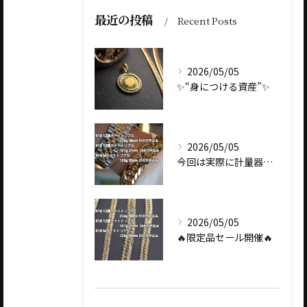
最近の投稿
Recent Posts
2026/05/05
✨“身につける資産”✨
2026/05/05
今回は実際に計量器に載せて、
2026/05/05
🔥限定品セール開催🔥