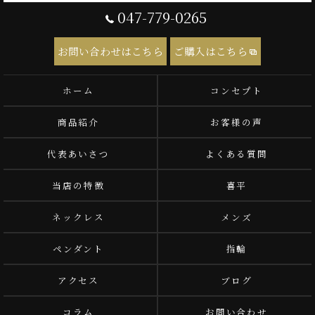
047-779-0265
お問い合わせはこちら
ご購入はこちら
ホーム
コンセプト
商品紹介
お客様の声
代表あいさつ
よくある質問
当店の特徴
喜平
ネックレス
メンズ
ペンダント
指輪
アクセス
ブログ
コラム
お問い合わせ