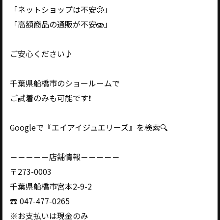
「ネットショップは不安🫤」
「高額商品の通販が不安🫨」
ご安心ください♪
千葉県船橋市のショールームで
ご試着のみも可能です❗️
Googleで『エイアイジュエリーズ』を検索🔍
－－－－－店舗情報－－－－－
〒273-0003
千葉県船橋市宮本2-9-2
☎ 047-477-0265
※お支払いは現金のみ