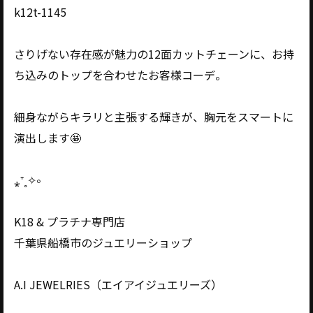
k12t-1145
さりげない存在感が魅力の12面カットチェーンに、お持
ち込みのトップを合わせたお客様コーデ。
細身ながらキラリと主張する輝きが、胸元をスマートに
演出します🤩
⁎⁺˳✧༚
K18 & プラチナ専門店
千葉県船橋市のジュエリーショップ
A.I JEWELRIES（エイアイジュエリーズ）