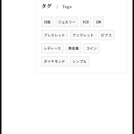
タグ
Tags
18金
ジュエリー
K18
18K
ブレスレット
アンクレット
ピアス
レディース
貴金属
コイン
ダイヤモンド
シンプル