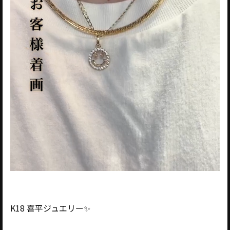
K18 喜平ジュエリー✨