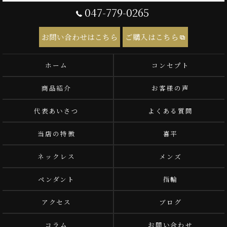
047-779-0265
お問い合わせはこちら
ご購入はこちら
ホーム
コンセプト
商品紹介
お客様の声
代表あいさつ
よくある質問
当店の特徴
喜平
ネックレス
メンズ
ペンダント
指輪
アクセス
ブログ
コラム
お問い合わせ