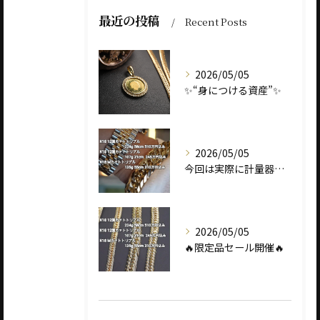
最近の投稿
Recent Posts
2026/05/05
✨“身につける資産”✨
2026/05/05
今回は実際に計量器に載せて、
2026/05/05
🔥限定品セール開催🔥