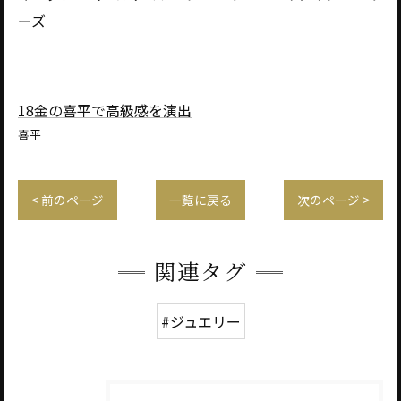
ーズ
18金の喜平で高級感を演出
喜平
< 前のページ
一覧に戻る
次のページ >
関連タグ
#ジュエリー