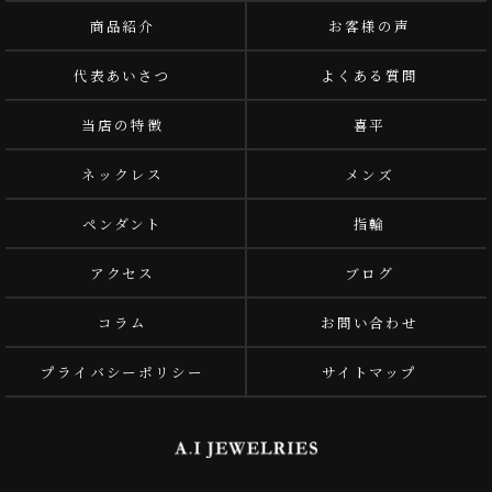
商品紹介
お客様の声
代表あいさつ
よくある質問
当店の特徴
喜平
ネックレス
メンズ
ペンダント
指輪
アクセス
ブログ
コラム
お問い合わせ
プライバシーポリシー
サイトマップ