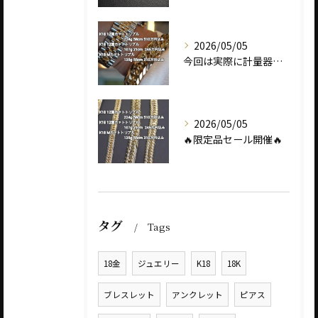
2026/05/05
今回は実際に計量器に載せて、
2026/05/05
🔥限定品セール開催🔥
タグ
Tags
18金
ジュエリー
K18
18K
ブレスレット
アンクレット
ピアス