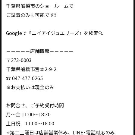
千葉県船橋市のショールームで
ご試着のみも可能です❗️
Googleで『エイアイジュエリーズ』を検索🔍
－－－－－店舗情報－－－－－
〒273-0003
千葉県船橋市宮本2-9-2
☎ 047-477-0265
※お支払いは現金のみ
お問合せ、ご予約受付時間
月〜金 11:00～18:30
土日祝 11:00～18:00
✧第二土曜日は店舗営業休み、LINE･電話対応のみ