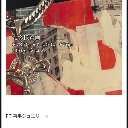
PT 喜平ジュエリー✨