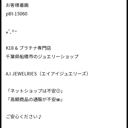
お客様着画
p8t-15060
⁎⁺˳✧༚
K18 & プラチナ専門店
千葉県船橋市のジュエリーショップ
A.I JEWELRIES（エイアイジュエリーズ）
「ネットショップは不安🫤」
「高額商品の通販が不安🫨」
ご安心ください♪