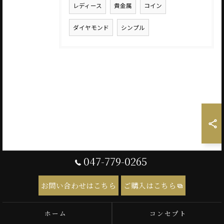
レディース
貴金属
コイン
ダイヤモンド
シンプル
047-779-0265
お問い合わせはこちら
ご購入はこちら
ホーム
コンセプト