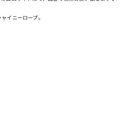
シャイニーロープ。