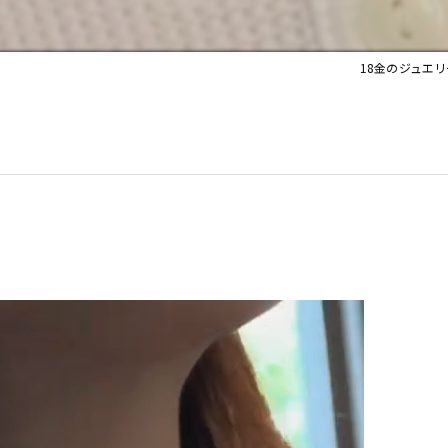
18金のジュエリーな