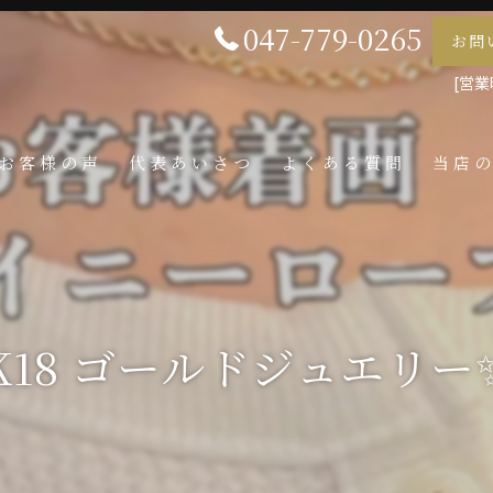
047-779-0265
お問
[営業時
お客様の声
代表あいさつ
よくある質問
当店
喜平
ネック
メンズ
K18 ゴールドジュエリー
ペンダ
指輪