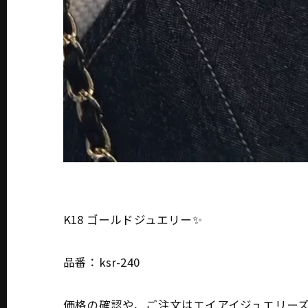
K18 ゴールドジュエリー✨
品番：ksr-240
価格の確認や、ご注文はエイアイジュエリーズ