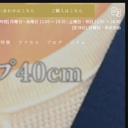
い合わせはこちら
ご購入はこちら
間] 月曜日～金曜日 11:00 ～ 18:30 / 土曜日・祝日 11:00 ～ 18:00
[定休日] 日曜日・年末年始
の特徴
アクセス
ブログ
コラム
レス
✨
ント