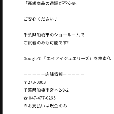
「高額商品の通販が不安🫨」
ご安心ください♪
千葉県船橋市のショールームで
ご試着のみも可能です❗️
Googleで『エイアイジュエリーズ』を検索🔍
－－－－－店舗情報－－－－－
〒273-0003
千葉県船橋市宮本2-9-2
☎ 047-477-0265
※お支払いは現金のみ