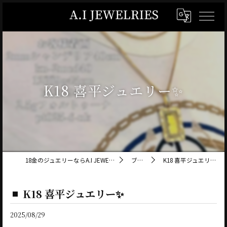
K18 喜平ジュエリー✨
18金のジュエリーならA.I JEWELRIES
ブログ
K18 喜平ジュエリー✨
K18 喜平ジュエリー✨
2025/08/29