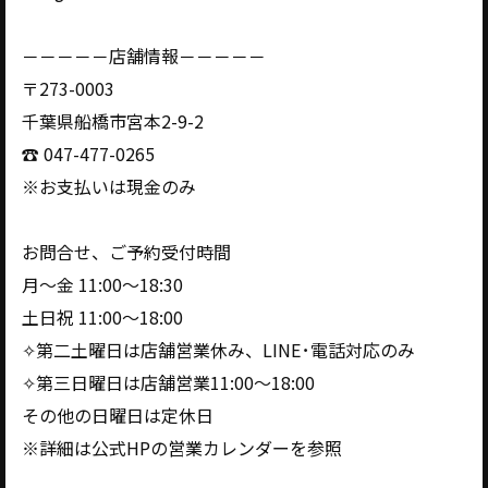
－－－－－店舗情報－－－－－
〒273-0003
千葉県船橋市宮本2-9-2
☎ 047-477-0265
※お支払いは現金のみ
お問合せ、ご予約受付時間
月〜金 11:00～18:30
土日祝 11:00～18:00
✧第二土曜日は店舗営業休み、LINE･電話対応のみ
✧第三日曜日は店舗営業11:00～18:00
その他の日曜日は定休日
※詳細は公式HPの営業カレンダーを参照