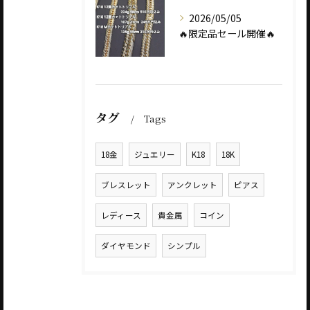
2026/05/05
🔥限定品セール開催🔥
タグ
Tags
18金
ジュエリー
K18
18K
ブレスレット
アンクレット
ピアス
レディース
貴金属
コイン
ダイヤモンド
シンプル