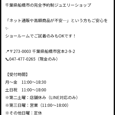
千葉県船橋市の完全予約制ジュエリーショップ
「ネット通販や高額商品が不安…」という方もご安心を
✨
ショールームでご試着のみもOKです！
📍〒273-0003 千葉県船橋市宮本2-9-2
📞047-477-0265（現金のみ）
【受付時間】
月〜金 11:00〜18:30
土日祝 11:00〜18:00
※第二土曜：店舗休み（LINE対応のみ）
※第三日曜：営業（11:00〜18:00）
※その他日曜：定休