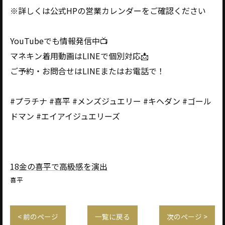
※詳しくは公式HPの営業カレンダーをご確認ください
YouTubeでも情報発信中📺
マネキン着用動画はLINEで個別対応📩
ご予約・お問合せはLINEまたはお電話で！
#プラチナ #喜平 #メンズジュエリー #キヘダン #ゴール
ドマン #エイアイジュエリーズ
18金の喜平で高級感を演出
喜平
< 前のページ
一覧に戻る
次のページ >