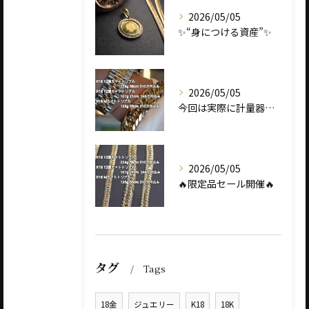
2026/05/05
✨“身につける資産”✨
2026/05/05
今回は実際に計量器に載せて、
2026/05/05
🔥限定品セール開催🔥
タグ
Tags
18金
ジュエリー
K18
18K