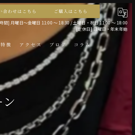
い合わせはこちら
ご購入はこちら
間] 月曜日～金曜日 11:00 ～ 18:30 / 土曜日・祝日 11:00 ～ 18:00
[定休日] 日曜日・年末年始
の特徴
アクセス
ブログ
コラム
レス
ーン
ント