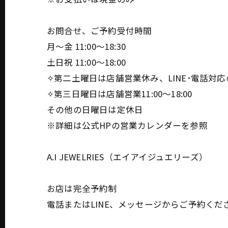
お問合せ、ご予約受付時間
月〜金 11:00～18:30
土日祝 11:00～18:00
✧第二土曜日は店舗営業休み、LINE･電話対応
✧第三日曜日は店舗営業11:00～18:00
その他の日曜日は定休日
※詳細は公式HPの営業カレンダーを参照
A.I JEWELRIES（エイアイジュエリーズ）
お店は完全予約制
電話またはLINE、メッセージからご予約くだ