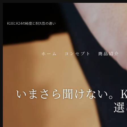
K18とK24の純度と耐久性の違い
ホーム
コンセプト
商品紹介
いまさら聞けない。K
選