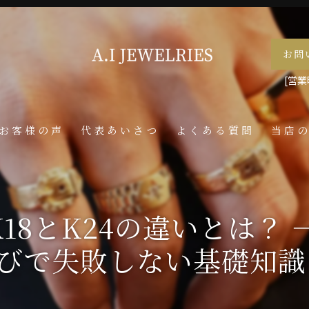
お問
[営業時
お客様の声
代表あいさつ
よくある質問
当店
喜平
ネック
18とK24の違いとは？ 
メンズ
びで失敗しない基礎知識
ペンダ
指輪