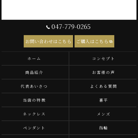
047-779-0265
お問い合わせはこちら
ご購入はこちら
ホーム
コンセプト
商品紹介
お客様の声
代表あいさつ
よくある質問
当店の特徴
喜平
ネックレス
メンズ
ペンダント
指輪