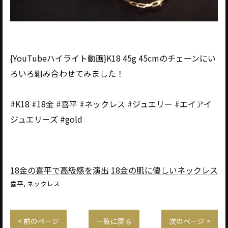
{YouTubeハイライト動画}K18 45g 45cmのチェーンにい
ろいろ組み合わせてみました！
#K18 #18金 #喜平 #ネックレス #ジュエリー #エイアイ
ジュエリーズ #gold
18金の喜平で高級感を演出
18金の肌に優しいネックレス
喜平
ネックレス
< 前のページ
一覧に戻る
次のページ >