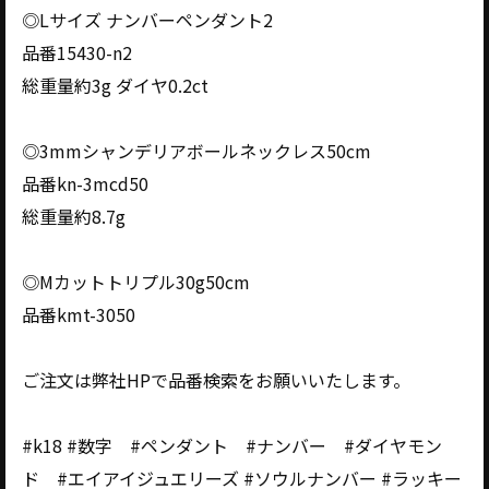
◎Lサイズ ナンバーペンダント2
品番15430-n2
総重量約3g ダイヤ0.2ct
◎3mmシャンデリアボールネックレス50cm
品番kn-3mcd50
総重量約8.7g
◎Mカットトリプル30g50cm
品番kmt-3050
ご注文は弊社HPで品番検索をお願いいたします。
#k18 #数字 #ペンダント #ナンバー #ダイヤモン
ド #エイアイジュエリーズ #ソウルナンバー #ラッキー