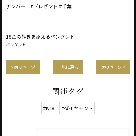
ナンバー #プレゼント #千葉
18金の輝きを添えるペンダント
ペンダント
< 前のページ
一覧に戻る
次のページ >
関連タグ
#K18
#ダイヤモンド