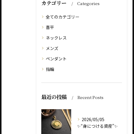
カテゴリー
Categories
全てのカテゴリー
喜平
ネックレス
メンズ
ペンダント
指輪
最近の投稿
Recent Posts
2026/05/05
✨“身につける資産”✨