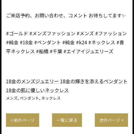
ご来店予約、お問い合わせ、コメント お待ちしてます✨
#ゴールド #メンズファッション #メンズ #ファッション
#純金 #18金 #ペンダント #純金 #k24 #ネックレス #喜
平ネックレス #船橋 #千葉 #エイアイジュエリーズ
18金のメンズジュエリー
18金の輝きを添えるペンダント
18金の肌に優しいネックレス
メンズ
ペンダント
ネックレス
< 前のページ
一覧に戻る
次のページ >