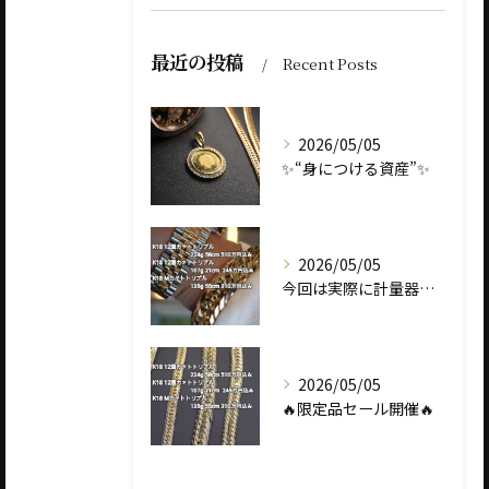
最近の投稿
Recent Posts
2026/05/05
✨“身につける資産”✨
2026/05/05
今回は実際に計量器に載せて、
2026/05/05
🔥限定品セール開催🔥