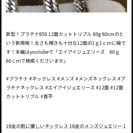
新型！プラチナ850 12面カットトリプル 60g 60cmのと
いう新規格！太さも輝きも十分な12面の1ｇ1ｃｍに線で
す！本編はyoutubeで「エイアイジュエリーズ 60ｇ
60ｃｍで検索くださいませ」
#プラチナ #ネックレス #メンズ #メンズネックレス #プ
ラチナネックレス #エイアイジュエリーズ #12面 #12面
カットトリプル #喜平
18金の肌に優しいネックレス
18金のメンズジュエリー
1