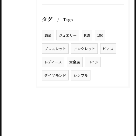
タグ
Tags
18金
ジュエリー
K18
18K
ブレスレット
アンクレット
ピアス
レディース
貴金属
コイン
ダイヤモンド
シンプル