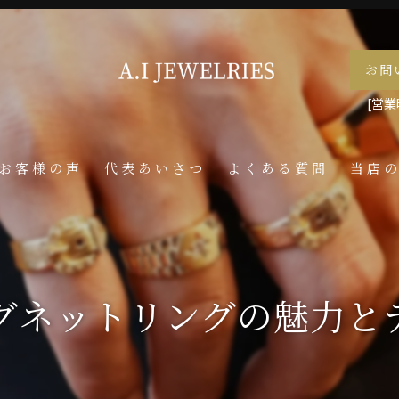
お問
[営業時
お客様の声
代表あいさつ
よくある質問
当店
喜平
ネック
シグネットリングの魅力と
メンズ
ペンダ
指輪