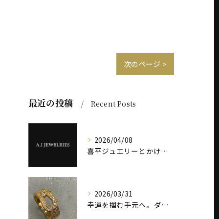
次のページ >
最近の投稿
Recent Posts
2026/04/08
喜平ジュエリーとかけまして、税金とときます。 その心は――“重さ”が価値を決めます。
2026/03/31
幸運を掴む手元へ。ダイヤモンド ホースシューリング ― K18とプラチナ900で選ぶ、意味と輝き ―