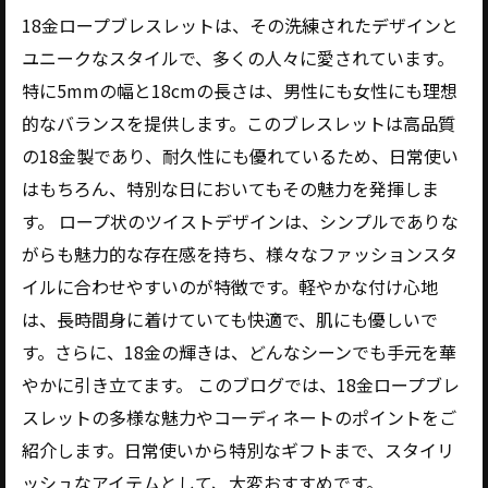
肌に優しい付け心地！18金の輝きを体感しよう
18金ロープブレスレットは、その洗練されたデザインと
おしゃれに決まる！18金ロープブレスレットの
ユニークなスタイルで、多くの人々に愛されています。
コーディネート術
特に5mmの幅と18cmの長さは、男性にも女性にも理想
特別なギフトとしても最適！魅力満載のアイテ
的なバランスを提供します。このブレスレットは高品質
ムをチェック
の18金製であり、耐久性にも優れているため、日常使い
はもちろん、特別な日においてもその魅力を発揮しま
す。 ロープ状のツイストデザインは、シンプルでありな
がらも魅力的な存在感を持ち、様々なファッションスタ
イルに合わせやすいのが特徴です。軽やかな付け心地
は、長時間身に着けていても快適で、肌にも優しいで
す。さらに、18金の輝きは、どんなシーンでも手元を華
やかに引き立てます。 このブログでは、18金ロープブレ
スレットの多様な魅力やコーディネートのポイントをご
紹介します。日常使いから特別なギフトまで、スタイリ
ッシュなアイテムとして、大変おすすめです。