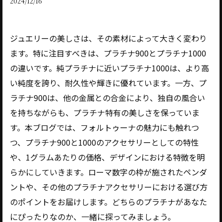
2024/12/16
ジュエリーの美しさは、その素材によって大きく変わり
ます。特に注目すべきは、プラチナ900とプラチナ1000
の違いです。純プラチナに近いプラチナ1000は、より高
い純度を誇り、耐久性や輝きに優れています。一方、プ
ラチナ900は、他の金属との合金により、独自の風合い
を持ちながらも、プラチナ特有の美しさを保っていま
す。本ブログでは、フォルトゥーナの魅力にも触れつ
つ、プラチナ900と1000のアクセサリーとしての特性
や、1グラムあたりの価格、デザインにおける特徴を明
らかにしていきます。ローマ数字の枠が施されたペンダ
ントや、その他のプラチナアクセサリーにおける選び方
のポイントをお届けします。どちらのプラチナがあなた
にぴったりなのか、一緒に探ってみましょう。