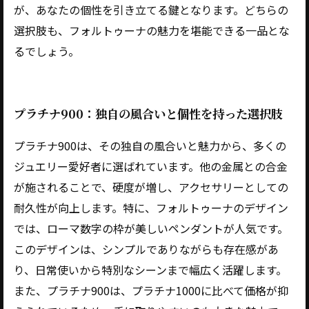
が、あなたの個性を引き立てる鍵となります。どちらの
選択肢も、フォルトゥーナの魅力を堪能できる一品とな
るでしょう。
プラチナ900：独自の風合いと個性を持った選択肢
プラチナ900は、その独自の風合いと魅力から、多くの
ジュエリー愛好者に選ばれています。他の金属との合金
が施されることで、硬度が増し、アクセサリーとしての
耐久性が向上します。特に、フォルトゥーナのデザイン
では、ローマ数字の枠が美しいペンダントが人気です。
このデザインは、シンプルでありながらも存在感があ
り、日常使いから特別なシーンまで幅広く活躍します。
また、プラチナ900は、プラチナ1000に比べて価格が抑