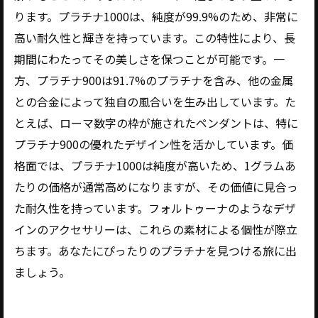
プラチナの選び方：あなたのライフスタイルに
ります。プラチナ1000は、純度が99.9%のため、非常に
合ったアクセサリーを見つけよう
高い耐久性と輝きを持っています。この特性により、長
期間にわたってその美しさを保つことが可能です。一
方、プラチナ900は91.7%のプラチナを含み、他の金属
との合金によって独自の風合いを生み出しています。た
とえば、ローマ数字の枠が施されたペンダントは、特に
プラチナ900の優れたデザイン性を活かしています。価
格面では、プラチナ1000は純度が高いため、1グラムあ
たりの価格が通常高めになりますが、その価値に見合っ
た耐久性を持っています。フォルトゥーナのようなデザ
インのアクセサリーは、これらの素材による個性が際立
ちます。あなたにぴったりのプラチナを見つける旅に出
ましょう。