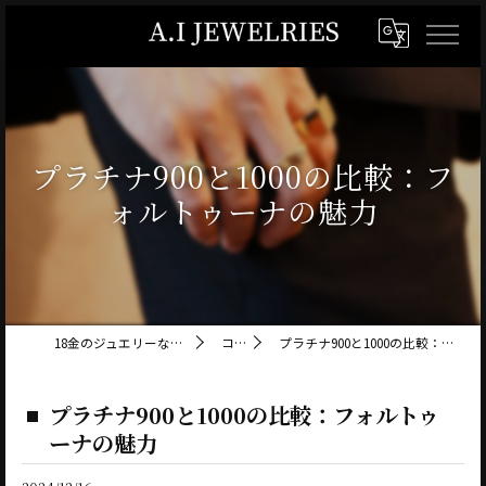
プラチナ900と1000の比較：フ
ォルトゥーナの魅力
18金のジュエリーならA.I JEWELRIES
コラム
プラチナ900と1000の比較：フォルトゥーナの魅力
プラチナ900と1000の比較：フォルトゥ
ーナの魅力