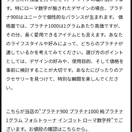
す。特にローマ数字が施されたデザインの場合、プラチ
ナ900はユニークで個性的なバランスが生まれます。 価
格面では、プラチナ1000は1グラムあたり高価ですが、
その分、長く愛用できるアイテムとも言えます。あなた
のライフスタイルや好みによって、どちらのプラチナが
適しているかを考えてみてください。選び方のポイント
としては、デザインの好みや、使用目的、そして価格を
事前に検討することが大切です。あなたにぴったりのア
クセサリーを見つけて、特別な瞬間を楽しんでくださ
い。
こちらが当店の"プラチナ900 プラチナ1000 純プラチナ
1グラム フォルトゥーナ インゴット ローマ数字枠"でご
ざいます。お値段の確認はこちらから。