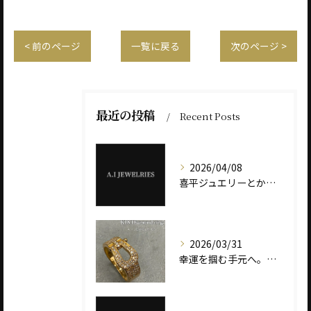
< 前のページ
一覧に戻る
次のページ >
最近の投稿
Recent Posts
2026/04/08
喜平ジュエリーとかけまして、税金とときます。 その心は――“重さ”が価値を決めます。
2026/03/31
幸運を掴む手元へ。ダイヤモンド ホースシューリング ― K18とプラチナ900で選ぶ、意味と輝き ―