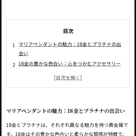
目次
マリアペンダントの魅力：18金とプラチナの出
会い
18金の豊かな色合い：心をつかむアクセサリー
の秘密
プラチナ1000との完璧なコンビネーション：高
級感を引き立てる
宗教的な象徴としてのマリアペンダント：その
マリアペンダントの魅力：18金とプラチナの出会い
意味と価値
あなたのスタイルを引き立てる：18金とプラチ
18金とプラチナは、それぞれ異なる魅力を持つ貴金属で
ナのコーディネート
す。18金はその豊かな色合いと柔らかな質感が特徴で、