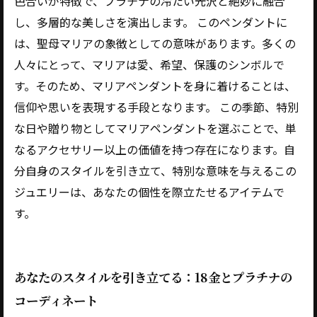
色合いが特徴で、プラチナの冷たい光沢と絶妙に融合
し、多層的な美しさを演出します。 このペンダントに
は、聖母マリアの象徴としての意味があります。多くの
人々にとって、マリアは愛、希望、保護のシンボルで
す。そのため、マリアペンダントを身に着けることは、
信仰や思いを表現する手段となります。 この季節、特別
な日や贈り物としてマリアペンダントを選ぶことで、単
なるアクセサリー以上の価値を持つ存在になります。自
分自身のスタイルを引き立て、特別な意味を与えるこの
ジュエリーは、あなたの個性を際立たせるアイテムで
す。
あなたのスタイルを引き立てる：18金とプラチナの
コーディネート