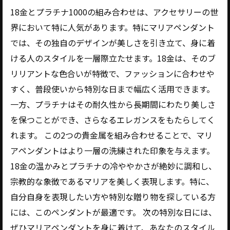
18金とプラチナ1000の組み合わせは、アクセサリーの世
界において特に人気があります。特にマリアペンダント
では、その独自のデザインが美しさを引き立て、身に着
ける人のスタイルを一層際立たせます。18金は、そのブ
リリアントな色合いが特徴で、ファッションに合わせや
すく、普段使いから特別な日まで幅広く活用できます。
一方、プラチナはその耐久性から長期間にわたり美しさ
を保つことができ、さらなるエレガンスをもたらしてく
れます。 この2つの貴金属を組み合わせることで、マリ
アペンダントはより一層の洗練された印象を与えます。
18金の温かみとプラチナの冷ややかさが絶妙に調和し、
宗教的な象徴であるマリアを美しく表現します。特に、
自分自身を表現したい方や特別な贈り物を探している方
には、このペンダントが最適です。 次の特別な日には、
ぜひマリアペンダントを身に着けて、あなたのスタイル