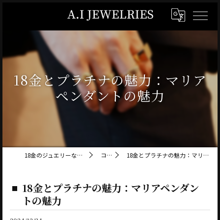
18金とプラチナの魅力：マリア
ペンダントの魅力
18金のジュエリーならA.I JEWELRIES
コラム
18金とプラチナの魅力：マリアペンダントの魅力
18金とプラチナの魅力：マリアペンダン
トの魅力