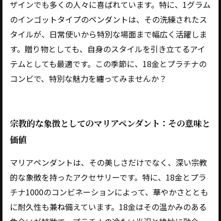
ザインでも多くの人々に喜ばれています。特に、1グラム
のインゴットタイプのペンダントは、その洗練されたス
タイルが、日常使いから特別な場面まで幅広く活躍しま
す。贈り物としても、自身のスタイルを引き立てるアイ
テムとしても最適です。この季節に、18金とプラチナの
コンビで、特別な魅力を纏ってみませんか？
宗教的な象徴としてのマリアペンダント：その意味と
価値
マリアペンダントは、その美しさだけでなく、深い宗教
的な象徴を持ったアクセサリーです。特に、18金とプラ
チナ1000のコンビネーションによって、華やかさととも
に耐久性も兼ね備えています。18金はその温かみのある