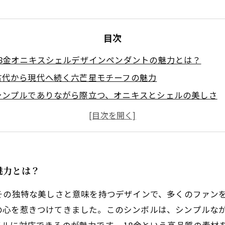
目次
18金オニキスシェルデザインペンダントの魅力とは？
古代から現代へ続く六芒星モチーフの魅力
シンプルでありながら際立つ、オニキスとシェルの美しさ
あなたのスタイルにぴったりなコーディネート例
高品質18金のメリットと長持ちする理由
オニキスシェルペンダントがもたらす神秘的なオーラ
心を惹きつける！18金オニキスシェルデザインペンダント
魅力とは？
その独特な美しさと意味を持つデザインで、多くのファン
の心を惹きつけてきました。このシンボルは、シンプルな