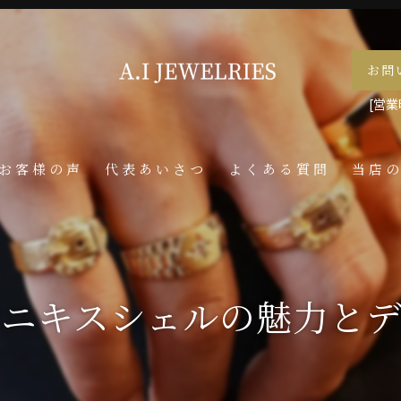
お問
[営業時
お客様の声
代表あいさつ
よくある質問
当店
喜平
ネック
オニキスシェルの魅力と
メンズ
ペンダ
指輪