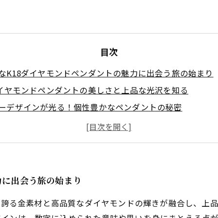
目次
なK18ダイヤモンドペンダントの魅力に出会う旅の始まり
ダイヤモンドペンダントの美しさと上品な光沢を知る
ーデザインが光る！個性豊かなペンダントの秘密
しさを演出するK18ダイヤモンドペンダントの選び方
入りの一品と出会い、アクセサリーがもっと楽しくなる
18素材がアクセサリー選びで注目されるのか？その魅力を
ら特別なシーンまで輝く、個性的なダイヤモンドペンダン
力に出会う旅の始まり
度を誇る金素材と高品質なダイヤモンドの輝きが融合し、上