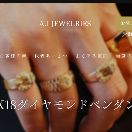
お問
[営業時
お客様の声
代表あいさつ
よくある質問
当店
喜平
ネック
K18ダイヤモンドペンダ
メンズ
ペンダ
指輪