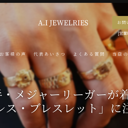
お問
[営業時
お客様の声
代表あいさつ
よくある質問
当店
喜平
ネック
手・メジャーリーガーが
メンズ
レス・ブレスレット」に
ペンダ
指輪