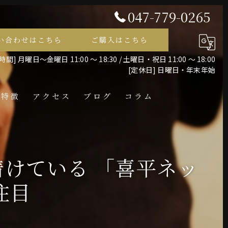
047-779-0265
い合わせはこちら
ご購入はこちら
間] 月曜日～金曜日 11:00 ～ 18:30 / 土曜日・祝日 11:00 ～ 18:00
[定休日] 日曜日・年末年始
の特徴
アクセス
ブログ
コラム
レス
着けている 「喜平ネッ
注目
ント