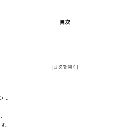
目次
BC）。
が、
ます。