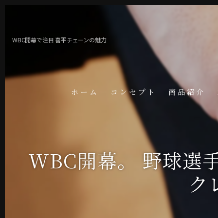
WBC開幕で注目 喜平チェーンの魅力
ホーム
コンセプト
商品紹介
WBC開幕。 野球選
ク